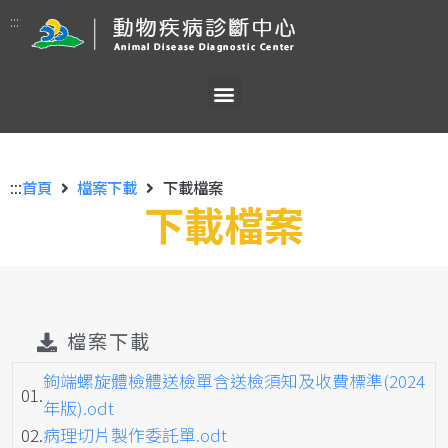
:::
:::
首頁
檔案下載
下載檔案
下載檔案
檔案下載
鉤端螺旋體檢體送檢單含送檢須知及收費標準(2024
01.
年版).odt
02.
病理切片製作委託單.odt